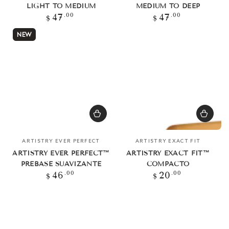
LIGHT TO MEDIUM
MEDIUM TO DEEP
Precio
Precio
.00
.00
47
47
$
$
regular
regular
NEW
Vendedor:
Vendedor:
ARTISTRY EVER PERFECT
ARTISTRY EXACT FIT
ARTISTRY EVER PERFECT™
ARTISTRY EXACT FIT™
PREBASE SUAVIZANTE
COMPACTO
Precio
Precio
.00
.00
46
20
$
$
regular
regular