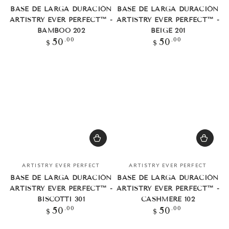
BASE DE LARGA DURACIÓN
BASE DE LARGA DURACIÓN
ARTISTRY EVER PERFECT™ -
ARTISTRY EVER PERFECT™ -
BAMBOO 202
BEIGE 201
Precio
Precio
.00
.00
50
50
$
$
regular
regular
Vendedor:
Vendedor:
ARTISTRY EVER PERFECT
ARTISTRY EVER PERFECT
BASE DE LARGA DURACIÓN
BASE DE LARGA DURACIÓN
ARTISTRY EVER PERFECT™ -
ARTISTRY EVER PERFECT™ -
BISCOTTI 301
CASHMERE 102
Precio
Precio
.00
.00
50
50
$
$
regular
regular