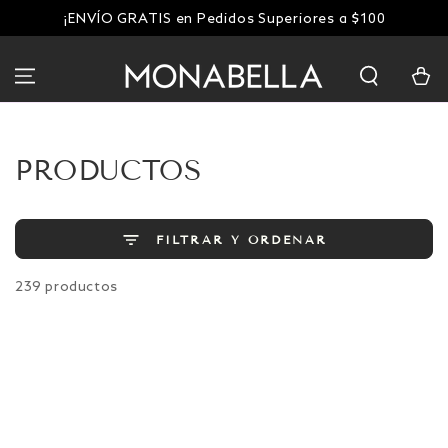
IR AL
¡ENVÍO GRATIS en Pedidos Superiores a $100
CONTENIDO
Carrito
COLECCIÓN:
PRODUCTOS
FILTRAR Y ORDENAR
239 productos