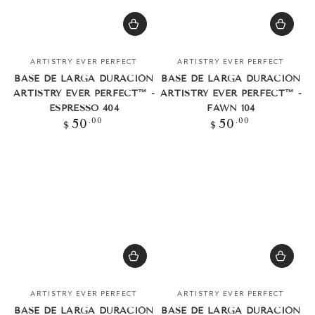
Vendedor:
Vendedor:
ARTISTRY EVER PERFECT
ARTISTRY EVER PERFECT
BASE DE LARGA DURACIÓN
BASE DE LARGA DURACIÓN
ARTISTRY EVER PERFECT™ -
ARTISTRY EVER PERFECT™ -
ESPRESSO 404
FAWN 104
Precio
Precio
.00
.00
50
50
$
$
regular
regular
Vendedor:
Vendedor:
ARTISTRY EVER PERFECT
ARTISTRY EVER PERFECT
BASE DE LARGA DURACIÓN
BASE DE LARGA DURACIÓN