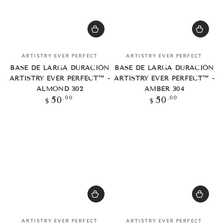
Vendedor:
Vendedor:
ARTISTRY EVER PERFECT
ARTISTRY EVER PERFECT
BASE DE LARGA DURACIÓN
BASE DE LARGA DURACIÓN
ARTISTRY EVER PERFECT™ -
ARTISTRY EVER PERFECT™ -
ALMOND 302
AMBER 304
Precio
Precio
.00
.00
50
50
$
$
regular
regular
Vendedor:
Vendedor:
ARTISTRY EVER PERFECT
ARTISTRY EVER PERFECT