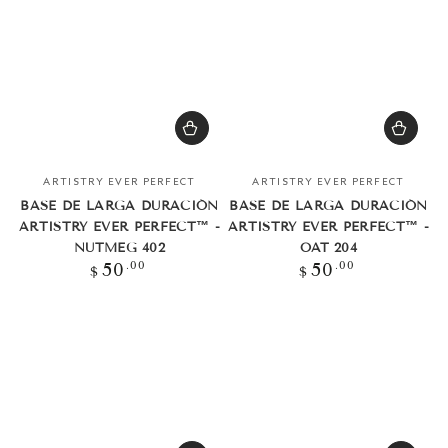
Vendedor:
Vendedor:
ARTISTRY EVER PERFECT
ARTISTRY EVER PERFECT
BASE DE LARGA DURACIÓN
BASE DE LARGA DURACIÓN
ARTISTRY EVER PERFECT™ -
ARTISTRY EVER PERFECT™ -
NUTMEG 402
OAT 204
Precio
Precio
.00
.00
50
50
$
$
regular
regular