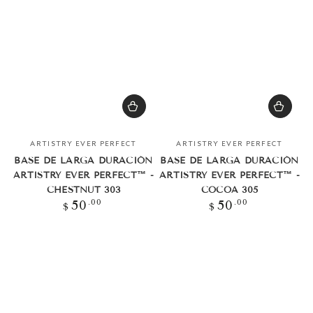
Vendedor:
Vendedor:
ARTISTRY EVER PERFECT
ARTISTRY EVER PERFECT
BASE DE LARGA DURACIÓN
BASE DE LARGA DURACIÓN
ARTISTRY EVER PERFECT™ -
ARTISTRY EVER PERFECT™ -
CHESTNUT 303
COCOA 305
Precio
Precio
.00
.00
50
50
$
$
regular
regular