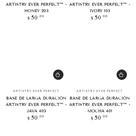
ARTISTRY EVER PERFECT™ -
ARTISTRY EVER PERFECT™ -
HONEY 203
IVORY 103
Precio
Precio
.00
.00
50
50
$
$
regular
regular
Vendedor:
Vendedor:
ARTISTRY EVER PERFECT
ARTISTRY EVER PERFECT
BASE DE LARGA DURACIÓN
BASE DE LARGA DURACIÓN
ARTISTRY EVER PERFECT™ -
ARTISTRY EVER PERFECT™ -
JAVA 403
MOCHA 401
Precio
Precio
.00
.00
50
50
$
$
regular
regular