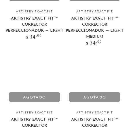
Vendedor:
Vendedor:
ARTISTRY EXACT FIT
ARTISTRY EXACT FIT
ARTISTRY EXACT FIT™
ARTISTRY EXACT FIT™
CORRECTOR
CORRECTOR
PERFECCIONADOR – LIGHT
PERFECCIONADOR – LIGHT
Precio
.00
34
MEDIUM
$
regular
Precio
.00
34
$
regular
AGOTADO
AGOTADO
Vendedor:
Vendedor:
ARTISTRY EXACT FIT
ARTISTRY EXACT FIT
ARTISTRY EXACT FIT™
ARTISTRY EXACT FIT™
CORRECTOR
CORRECTOR