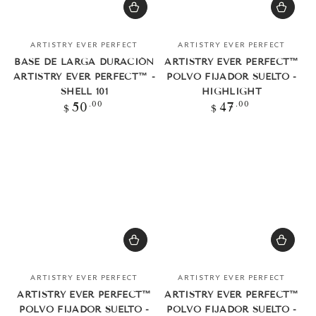
Vendedor:
Vendedor:
ARTISTRY EVER PERFECT
ARTISTRY EVER PERFECT
BASE DE LARGA DURACIÓN
ARTISTRY EVER PERFECT™
ARTISTRY EVER PERFECT™ -
POLVO FIJADOR SUELTO -
SHELL 101
HIGHLIGHT
Precio
Precio
.00
.00
50
47
$
$
regular
regular
Vendedor:
Vendedor:
ARTISTRY EVER PERFECT
ARTISTRY EVER PERFECT
ARTISTRY EVER PERFECT™
ARTISTRY EVER PERFECT™
POLVO FIJADOR SUELTO -
POLVO FIJADOR SUELTO -